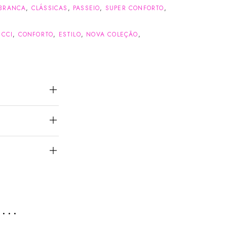
BRANCA
,
CLÁSSICAS
,
PASSEIO
,
SUPER CONFORTO
,
UCCI
,
CONFORTO
,
ESTILO
,
NOVA COLEÇÃO
,
e…