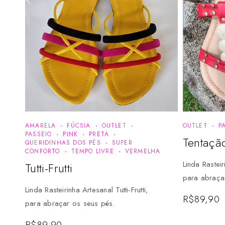
AMARELA
FÚCSIA
OUTLET
OUTLET
P
PASSEIO
PINK
PRETA
Tentaçã
QUERIDINHAS DOS PÉS
SUPER
CONFORTO
TEMPO LIVRE
VERMELHA
Linda Rastei
Tutti-Frutti
para abraça
Linda Rasteirinha Artesanal Tutti-Frutti,
R$
89,90
para abraçar os seus pés.
R$
89,90