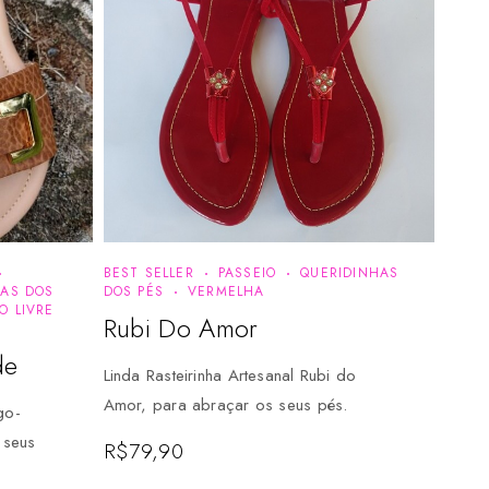
BEST SELLER
PASSEIO
QUERIDINHAS
HAS DOS
DOS PÉS
VERMELHA
O LIVRE
Rubi Do Amor
de
Linda Rasteirinha Artesanal Rubi do
Amor, para abraçar os seus pés.
go-
 seus
R$
79,90