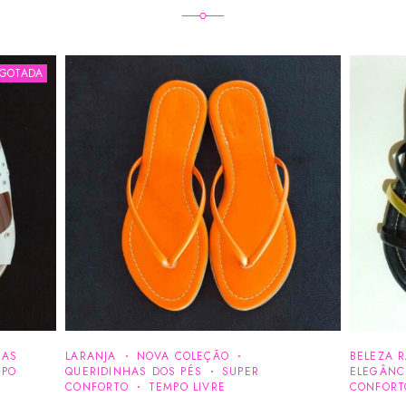
SGOTADA
HAS
LARANJA
NOVA COLEÇÃO
BELEZA 
MPO
QUERIDINHAS DOS PÉS
SUPER
ELEGÂNC
CONFORTO
TEMPO LIVRE
CONFORT