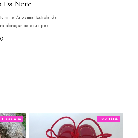
a Da Noite
teirinha Artesanal Estrela da
ara abraçar os seus pés.
90
ESGOTADA
ESGOTADA