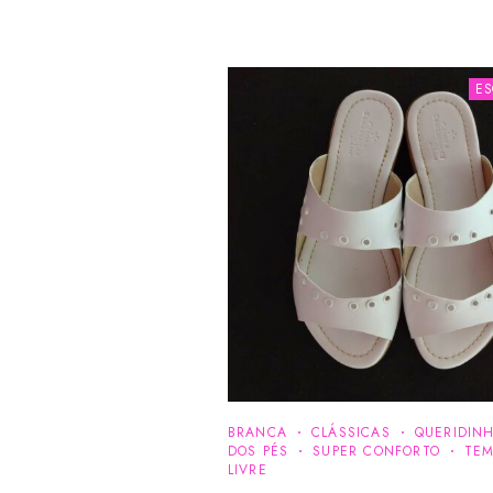
E
BRANCA
CLÁSSICAS
QUERIDIN
DOS PÉS
SUPER CONFORTO
TE
LIVRE