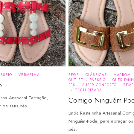
ASSEIO
VERMELHA
BEGE
CLÁSSICAS
MARROM
OUTLET
PASSEIO
QUERIDIN
o
PÉS
SUPER CONFORTO
TEMP
TEXTURIZADA
rinha Artesanal Tentação,
Comigo-Ninguém-Po
r os seus pés.
Linda Rasteirinha Artesanal Comi
Ninguém-Pode, para abraçar os
pés.