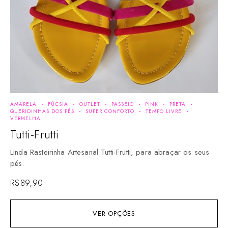
AMARELA
FÚCSIA
OUTLET
PASSEIO
PINK
PRETA
BES
QUERIDINHAS DOS PÉS
SUPER CONFORTO
TEMPO LIVRE
GL
VERMELHA
TEM
Tutti-Frutti
P
Linda Rasteirinha Artesanal Tutti-Frutti, para abraçar os seus
Lin
pés.
pé
R$
89,90
R$
VER OPÇÕES