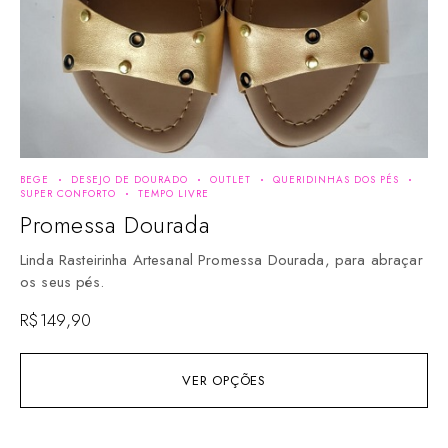
BEGE
DESEJO DE DOURADO
OUTLET
QUERIDINHAS DOS PÉS
CLÁ
SUPER CONFORTO
TEMPO LIVRE
CO
Promessa Dourada
B
Linda Rasteirinha Artesanal Promessa Dourada, para abraçar
Li
os seus pés.
se
R$
149,90
R$
VER OPÇÕES