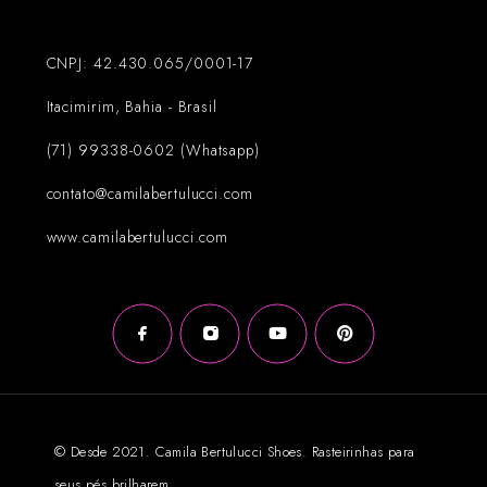
CNPJ: 42.430.065/0001-17
Itacimirim, Bahia - Brasil
(71) 99338-0602 (Whatsapp)
contato@camilabertulucci.com
www.camilabertulucci.com
© Desde 2021. Camila Bertulucci Shoes. Rasteirinhas para
seus pés brilharem.