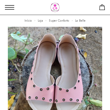
Início
Loja
Super Conforto
La Belle