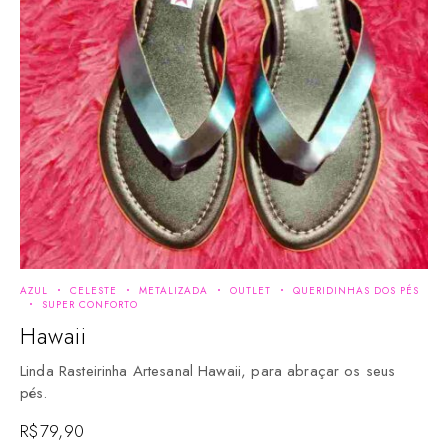
AZUL
CELESTE
METALIZADA
OUTLET
QUERIDINHAS DOS PÉS
SUPER CONFORTO
Hawaii
Linda Rasteirinha Artesanal Hawaii, para abraçar os seus
pés.
R$
79,90