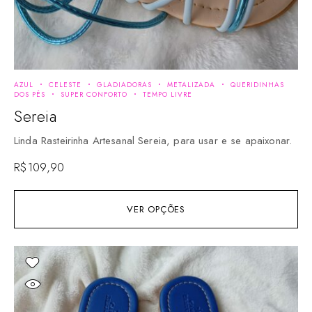
AZUL
CELESTE
GLADIADORAS
METALIZADA
QUERIDINHAS
DOS PÉS
SUPER CONFORTO
TEMPO LIVRE
Sereia
Linda Rasteirinha Artesanal Sereia, para usar e se apaixonar.
R$
109,90
VER OPÇÕES