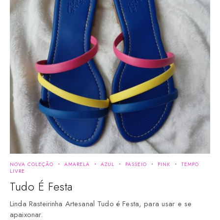
NOVA COLEÇÃO
AMARELA
AZUL
PASSEIO
PINK
TEMPO
LIVRE
Tudo É Festa
Linda Rasteirinha Artesanal Tudo é Festa, para usar e se
apaixonar.