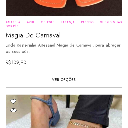
AMARELA
AZUL
CELESTE
LARANJA
PASSEIO
QUERIDINHAS
DOS PÉS
Magia De Carnaval
Linda Rasteirinha Artesanal Magia de Carnaval, para abraçar
os seus pés.
R$
109,90
VER OPÇÕES