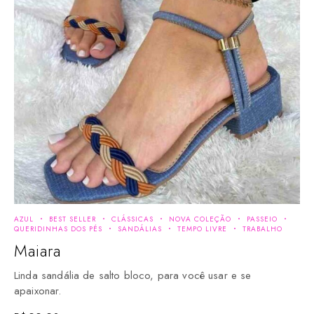
AZUL
BEST SELLER
CLÁSSICAS
NOVA COLEÇÃO
PASSEIO
QUERIDINHAS DOS PÉS
SANDÁLIAS
TEMPO LIVRE
TRABALHO
Maiara
Linda sandália de salto bloco, para você usar e se
apaixonar.