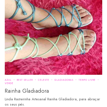
AZUL
BEST SELLER
CELESTE
GLADIADORAS
TEMPO LIVRE
VERDE
Rainha Gladiadora
Linda Rasteirinha Artesanal Rainha Gladiadora, para abraçar
os seus pés.