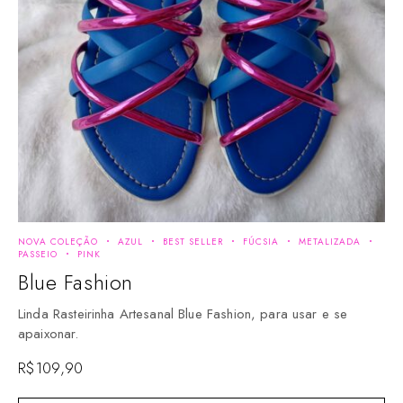
NOVA COLEÇÃO
AZUL
BEST SELLER
FÚCSIA
METALIZADA
PASSEIO
PINK
Blue Fashion
Linda Rasteirinha Artesanal Blue Fashion, para usar e se
apaixonar.
R$
109,90