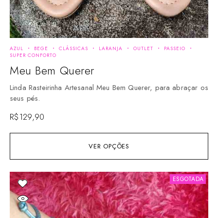
AZUL
BEGE
CLÁSSICAS
LARANJA
OUTLET
PASSEIO
SUPER CONFORTO
Meu Bem Querer
Linda Rasteirinha Artesanal Meu Bem Querer, para abraçar os
seus pés.
R$
129,90
VER OPÇÕES
ESGOTADA