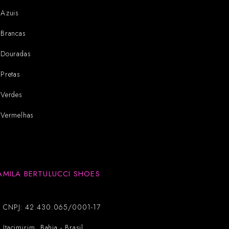
Azuis
Brancas
Douradas
Pretas
Verdes
Vermelhas
AMILA BERTULUCCI SHOES
CNPJ: 42.430.065/0001-17
Itacimirim, Bahia - Brasil