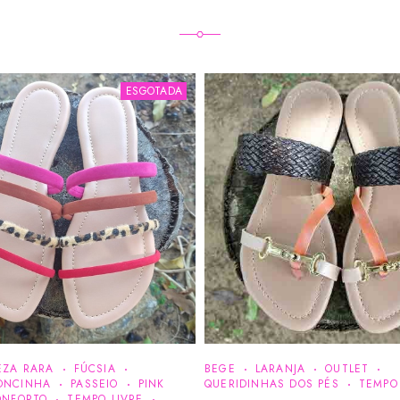
ESGOTADA
EZA RARA
FÚCSIA
BEGE
LARANJA
OUTLET
ONCINHA
PASSEIO
PINK
QUERIDINHAS DOS PÉS
TEMPO
ONFORTO
TEMPO LIVRE