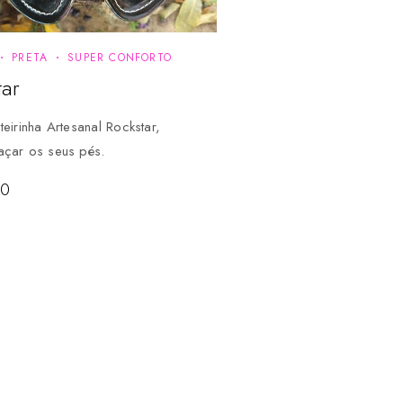
PRETA
SUPER CONFORTO
tar
teirinha Artesanal Rockstar,
açar os seus pés.
90