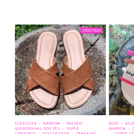
ESGOTADA
CLÁSSICAS
MARROM
PASSEIO
BEGE
BEL
QUERIDINHAS DOS PÉS
SUPER
MARROM
CONFORTO
TEXTURIZADA
TRABALHO
SUPER C