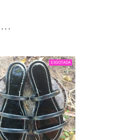
e…
ESGOTADA