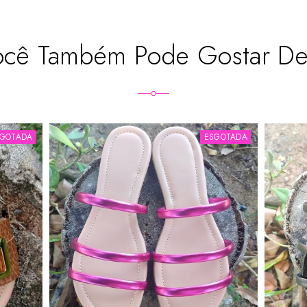
ocê Também Pode Gostar D
SGOTADA
ESGOTADA