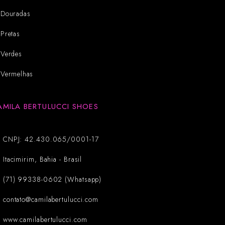
Douradas
Pretas
Verdes
Vermelhas
AMILA BERTULUCCI SHOES
CNPJ: 42.430.065/0001-17
Itacimirim, Bahia - Brasil
(71) 99338-0602 (Whatsapp)
contato@camilabertulucci.com
www.camilabertulucci.com