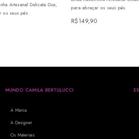
rinha Artesanal Delicata Due,
para abraçar os seus pés.
r os seus pés.
R$
149,90
MUNDO CAMILA BERTULUCCI
E
A Marca
A Designer
Os Materiais