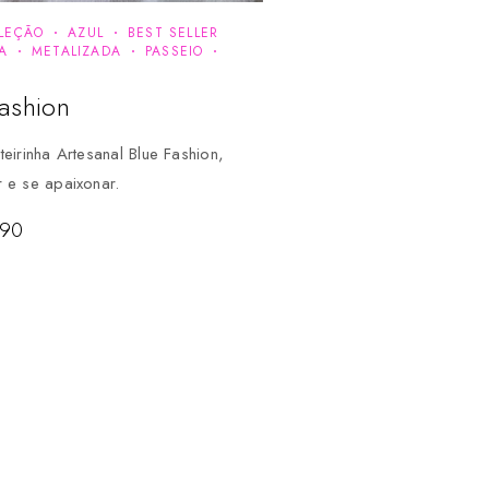
LEÇÃO
AZUL
BEST SELLER
A
METALIZADA
PASSEIO
Fashion
teirinha Artesanal Blue Fashion,
 e se apaixonar.
,90