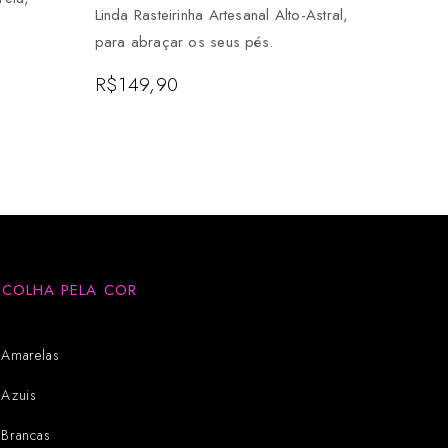
Linda Rasteirinha Artesanal Alto-Astral,
para abraçar os seus pés.
R$
149,90
SCOLHA PELA COR
Amarelas
Azuis
Brancas