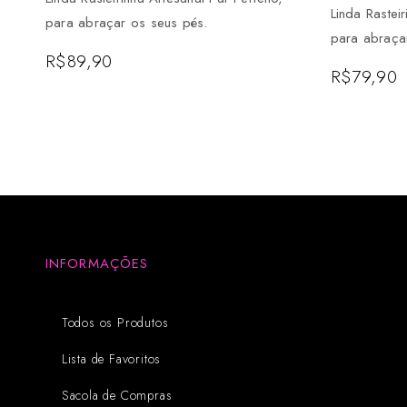
Linda Rastei
para abraçar os seus pés.
para abraça
R$
89,90
R$
79,90
INFORMAÇÕES
Todos os Produtos
Lista de Favoritos
Sacola de Compras