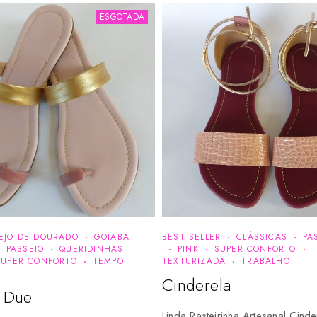
ESGOTADA
EJO DE DOURADO
GOIABA
BEST SELLER
CLÁSSICAS
PA
PASSEIO
QUERIDINHAS
PINK
SUPER CONFORTO
SUPER CONFORTO
TEMPO
TEXTURIZADA
TRABALHO
Cinderela
a Due
Linda Rasteirinha Artesanal Cinde