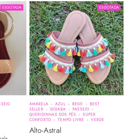
ESGOTADA
ESGOTADA
SSEIO
AMARELA
AZUL
BEGE
BEST
SELLER
GOIABA
PASSEIO
QUERIDINHAS DOS PÉS
SUPER
CONFORTO
TEMPO LIVRE
VERDE
Alto-Astral
rela,