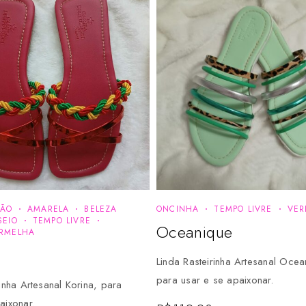
ÇÃO
AMARELA
BELEZA
ONCINHA
TEMPO LIVRE
VER
SEIO
TEMPO LIVRE
Oceanique
RMELHA
Linda Rasteirinha Artesanal Ocea
para usar e se apaixonar.
rinha Artesanal Korina, para
aixonar.