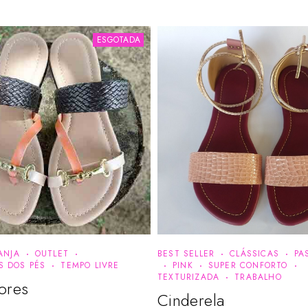
ESGOTADA
ANJA
OUTLET
BEST SELLER
CLÁSSICAS
PA
S DOS PÉS
TEMPO LIVRE
PINK
SUPER CONFORTO
TEXTURIZADA
TRABALHO
ores
Cinderela