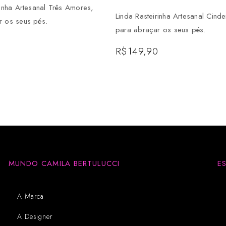
rinha Artesanal Três Amores,
Linda Rasteirinha Artesanal Cinde
r os seus pés.
para abraçar os seus pés.
R$
149,90
MUNDO CAMILA BERTULUCCI
E
A Marca
A Designer