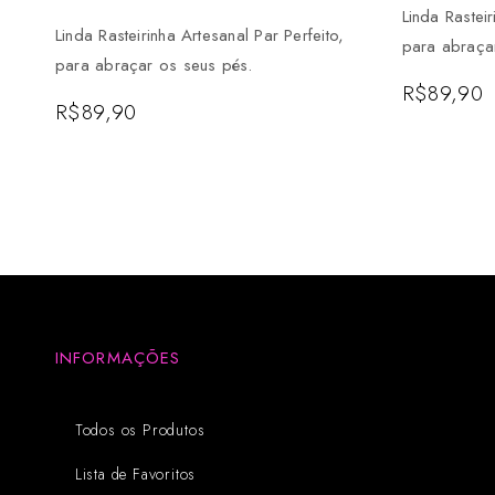
Linda Rastei
Linda Rasteirinha Artesanal Par Perfeito,
para abraça
para abraçar os seus pés.
R$
89,90
R$
89,90
INFORMAÇÕES
Todos os Produtos
Lista de Favoritos