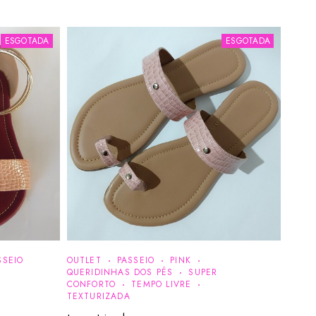
ESGOTADA
ESGOTADA
SSEIO
OUTLET
PASSEIO
PINK
QUERIDINHAS DOS PÉS
SUPER
CONFORTO
TEMPO LIVRE
TEXTURIZADA