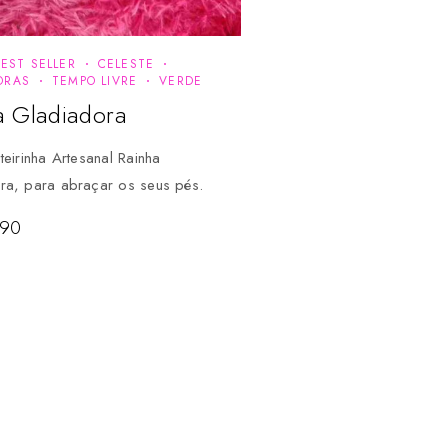
BEST SELLER
CELESTE
ORAS
TEMPO LIVRE
VERDE
a Gladiadora
teirinha Artesanal Rainha
ra, para abraçar os seus pés.
,90