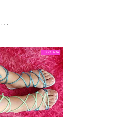
e…
ESGOTADA