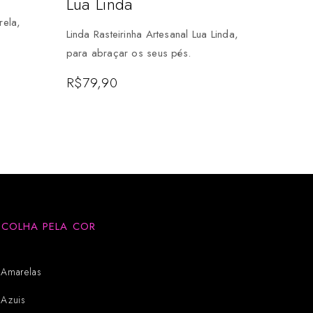
Lua Linda
rela,
Linda Rasteirinha Artesanal Lua Linda,
para abraçar os seus pés.
R$
79,90
SCOLHA PELA COR
Amarelas
Azuis