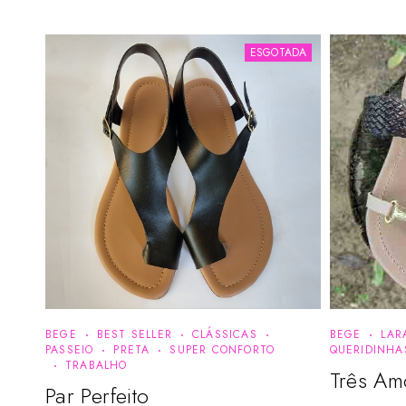
ESGOTADA
BEGE
BEST SELLER
CLÁSSICAS
BEGE
LAR
PASSEIO
PRETA
SUPER CONFORTO
QUERIDINHA
TRABALHO
Três Am
Par Perfeito