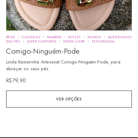
BEGE
CLÁSSICAS
MARROM
OUTLET
PASSEIO
QUERIDINHAS
BE
DOS PÉS
SUPER CONFORTO
TEMPO LIVRE
TEXTURIZADA
SU
Comigo-Ninguém-Pode
O
Linda Rasteirinha Artesanal Comigo-Ninguém-Pode, para
Li
abraçar os seus pés.
se
R$
79,90
R$
VER OPÇÕES