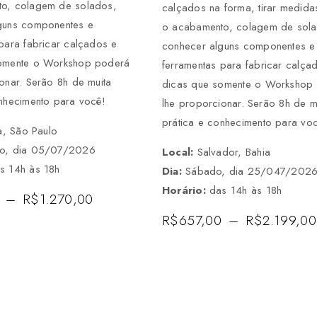
o, colagem de solados,
calçados na forma, tirar medidas
guns componentes e
o acabamento, colagem de sol
para fabricar calçados e
conhecer alguns componentes e
omente o Workshop poderá
ferramentas para fabricar calça
onar. Serão 8h de muita
dicas que somente o Workshop
onhecimento para você!
lhe proporcionar. Serão 8h de m
prática e conhecimento para vo
ba, São Paulo
o, dia 05/07/2026
Local:
Salvador, Bahia
s 14h às 18h
Dia:
Sábado, dia 25/047/202
Horário:
das 14h às 18h
–
R$
1.270,00
R$
657,00
–
R$
2.199,00