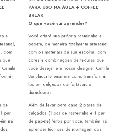
EE
PARA USO NA AULA + COFFEE
BREAK
O que você vai aprender?
ha e
Você criará sua própria rasteirinha e
tesanal,
papete, de maneira totalmente artesanal,
a, com
com os materiais da sua escolha, com
s que
cores e combinações de texturas que
r Camila
você desejar e a nossa designer Camila
sformá-
Bertulucci te ensinará como transformá-
los em calçados confortáveis e
duradouros.
s de
Além de levar para casa 2 pares de
 1 par
calçados (1 par de rasteirinha e 1 par
bém irá
de papete) feitos por você, também irá
 dos
aprender técnicas de montagem dos