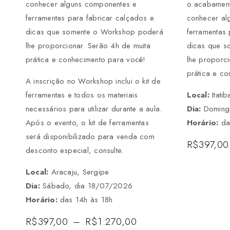
conhecer alguns componentes e
o acabament
ferramentas para fabricar calçados e
conhecer al
dicas que somente o Workshop poderá
ferramentas 
lhe proporcionar. Serão 4h de muita
dicas que s
prática e conhecimento para você!
lhe proporci
prática e c
A inscrição no Workshop inclui o kit de
ferramentas e todos os materiais
Local:
Itati
necessários para utilizar durante a aula.
Dia:
Doming
Após o evento, o kit de ferramentas
Horário:
da
será disponibilizado para venda com
R$
397,00
desconto especial, consulte.
Local:
Aracaju, Sergipe
Dia:
Sábado, dia 18/07/2026
Horário:
das 14h às 18h
R$
397,00
–
R$
1.270,00