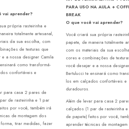
PARA USO NA AULA + COFF
 vai aprender?
BREAK
O que você vai aprender?
sua própria rasteirinha e
aneira totalmente artesanal,
Você criará sua própria rasteirin
riais da sua escolha, com
papete, de maneira totalmente ar
binações de texturas que
com os materiais da sua escolh
r e a nossa designer Camila
cores e combinações de textura
e ensinará como transformá-
você desejar e a nossa designe
dos confortáveis e
Bertulucci te ensinará como tran
los em calçados confortáveis e
duradouros.
ar para casa 2 pares de
par de rasteirinha e 1 par
Além de levar para casa 2 pare
eitos por você, também irá
calçados (1 par de rasteirinha e
cnicas de montagem dos
de papete) feitos por você, tam
forma, tirar medidas, fazer
aprender técnicas de montagem