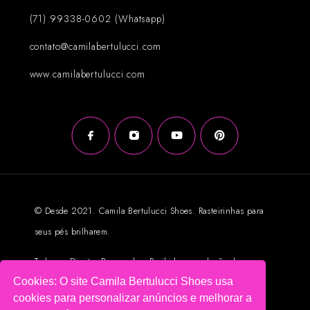
(71) 99338-0602 (Whatsapp)
contato@camilabertulucci.com
www.camilabertulucci.com
© Desde 2021. Camila Bertulucci Shoes. Rasteirinhas para
seus pés brilharem.
Todos os Direitos Reservados. Proibida reprodução das
Cookies: O site Camila Bertulucci Shoes usa
imagens sem autorização prévia.
cookies para personalizar anúncios e melhorar a