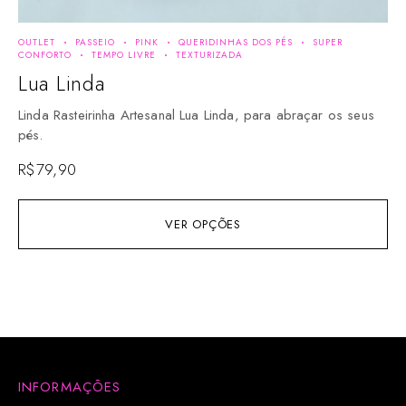
OUTLET
PASSEIO
PINK
QUERIDINHAS DOS PÉS
SUPER
AM
CONFORTO
TEMPO LIVRE
TEXTURIZADA
VI
Lua Linda
S
Linda Rasteirinha Artesanal Lua Linda, para abraçar os seus
Li
pés.
se
R$
79,90
R$
VER OPÇÕES
INFORMAÇÕES