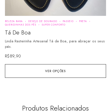
BELEZA RARA
DESEJO DE DOURADO
PASSEIO
PRETA
DE
QUERIDINHAS DOS PÉS
SUPER CONFORTO
SU
Tá De Boa
M
Linda Rasteirinha Artesanal Tá de Boa, para abraçar os seus
Li
pés.
se
R$
89,90
R$
VER OPÇÕES
Produtos Relacionados