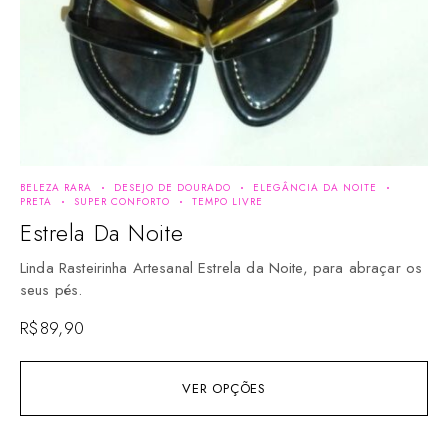
BELEZA RARA
DESEJO DE DOURADO
ELEGÂNCIA DA NOITE
BEL
PRETA
SUPER CONFORTO
TEMPO LIVRE
NO
Estrela Da Noite
E
Linda Rasteirinha Artesanal Estrela da Noite, para abraçar os
Lin
seus pés.
os
R$
89,90
R$
VER OPÇÕES