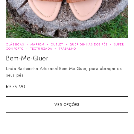
CLÁSSICAS
MARROM
OUTLET
QUERIDINHAS DOS PÉS
SUPER
BE
CONFORTO
TEXTURIZADA
TRABALHO
QUE
Bem-Me-Quer
D
Linda Rasteirinha Artesanal Bem-Me-Quer, para abraçar os
Lin
seus pés.
se
R$
79,90
R$
VER OPÇÕES