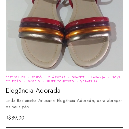
BEST SELLER
BORDÔ
CLÁSSICAS
GRAFITE
LARANJA
NOVA
COLEÇÃO
PASSEIO
SUPER CONFORTO
VERMELHA
Elegância Adorada
Linda Rasteirinha Artesanal Elegância Adorada, para abraçar
os seus pés.
R$
89,90