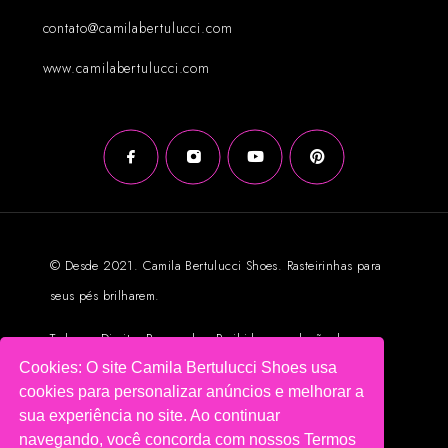
contato@camilabertulucci.com
www.camilabertulucci.com
© Desde 2021. Camila Bertulucci Shoes. Rasteirinhas para
seus pés brilharem.
Todos os Direitos Reservados. Proibida reprodução das
Cookies: O site Camila Bertulucci Shoes usa
imagens sem autorização prévia.
cookies para personalizar anúncios e melhorar a
Loja Virtual criada por Intuitbox.com
sua experiência no site. Ao continuar
navegando, você concorda com nossos Termos