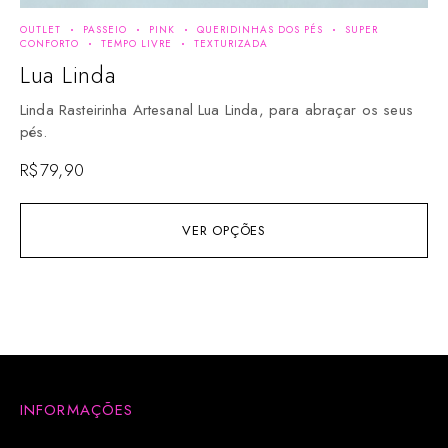
OUTLET
PASSEIO
PINK
QUERIDINHAS DOS PÉS
SUPER
BEL
CONFORTO
TEMPO LIVRE
TEXTURIZADA
QUE
Lua Linda
A
Linda Rasteirinha Artesanal Lua Linda, para abraçar os seus
Li
pés.
pa
R$
79,90
R$
VER OPÇÕES
INFORMAÇÕES