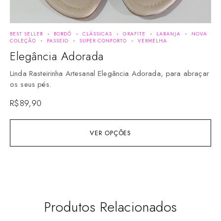
BEST SELLER
BORDÔ
CLÁSSICAS
GRAFITE
LARANJA
NOVA
OU
COLEÇÃO
PASSEIO
SUPER CONFORTO
VERMELHA
T
Elegância Adorada
Li
Linda Rasteirinha Artesanal Elegância Adorada, para abraçar
pé
os seus pés.
R$
R$
89,90
VER OPÇÕES
Produtos Relacionados