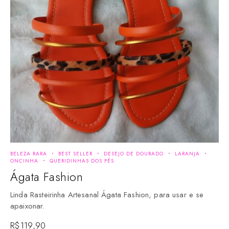
BELEZA RARA
BEST SELLER
DESEJO DE DOURADO
LARANJA
ONCINHA
QUERIDINHAS DOS PÉS
Ágata Fashion
Linda Rasteirinha Artesanal Ágata Fashion, para usar e se
apaixonar.
R$
119,90