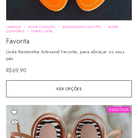
LARANJA
NOVA COLEÇÃO
QUERIDINHAS DOS PÉS
SUPER
CONFORTO
TEMPO LIVRE
Favorita
Linda Rasteirinha Artesanal Favorita, para abraçar os seus
pés.
R$
69,90
VER OPÇÕES
ESGOTADA