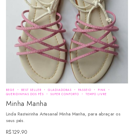
BEGE
BEST SELLER
GLADIADORAS
PASSEIO
PINK
QUERIDINHAS DOS PÉS
SUPER CONFORTO
TEMPO LIVRE
Minha Manha
Linda Rasteirinha Artesanal Minha Manha, para abraçar os
seus pés.
R$
129,90