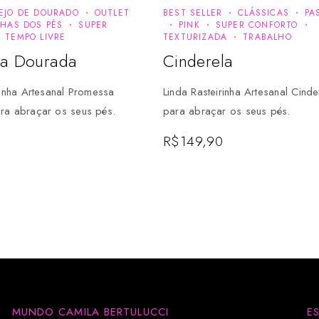
EJO DE DOURADO
OUTLET
BEST SELLER
CLÁSSICAS
PA
NHAS DOS PÉS
SUPER
PINK
SUPER CONFORTO
TEMPO LIVRE
TEXTURIZADA
TRABALHO
a Dourada
Cinderela
rinha Artesanal Promessa
Linda Rasteirinha Artesanal Cinde
ra abraçar os seus pés.
para abraçar os seus pés.
R$
149,90
MUNDO CAMILA BERTULUCCI
E