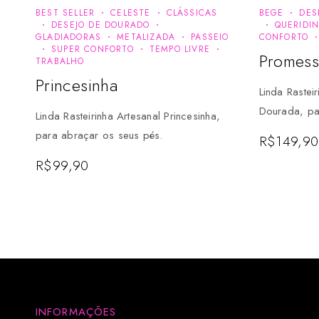
BEST SELLER
CELESTE
CLÁSSICAS
BEGE
DES
DESEJO DE DOURADO
QUERIDI
GLADIADORAS
METALIZADA
PASSEIO
CONFORTO
SUPER CONFORTO
TEMPO LIVRE
Promess
TRABALHO
Princesinha
Linda Rastei
Dourada, pa
Linda Rasteirinha Artesanal Princesinha,
para abraçar os seus pés.
R$
149,90
R$
99,90
INFORMAÇÕES