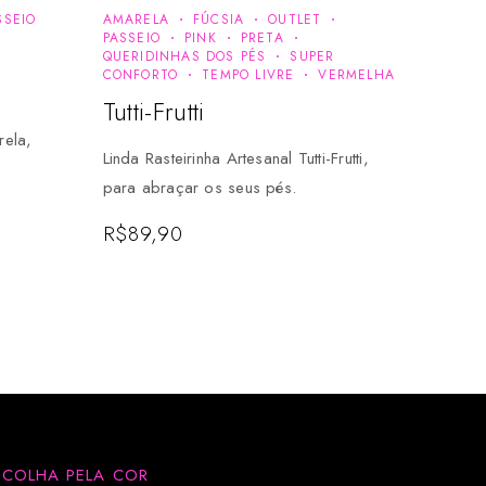
SSEIO
AMARELA
FÚCSIA
OUTLET
PASSEIO
PINK
PRETA
QUERIDINHAS DOS PÉS
SUPER
CONFORTO
TEMPO LIVRE
VERMELHA
Tutti-Frutti
rela,
Linda Rasteirinha Artesanal Tutti-Frutti,
para abraçar os seus pés.
R$
89,90
SCOLHA PELA COR