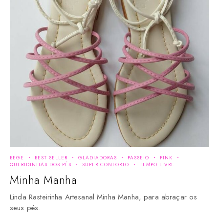
BEGE
BEST SELLER
GLADIADORAS
PASSEIO
PINK
QUERIDINHAS DOS PÉS
SUPER CONFORTO
TEMPO LIVRE
Minha Manha
Linda Rasteirinha Artesanal Minha Manha, para abraçar os
seus pés.